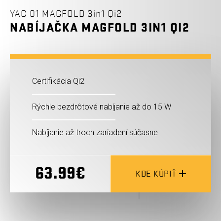
YAC 01 MAGFOLD 3in1 Qi2
NABÍJAČKA MAGFOLD 3IN1 QI2
Certifikácia Qi2
Rýchle bezdrôtové nabíjanie až do 15 W
Nabíjanie až troch zariadení súčasne
63.99€
KDE KÚPIŤ