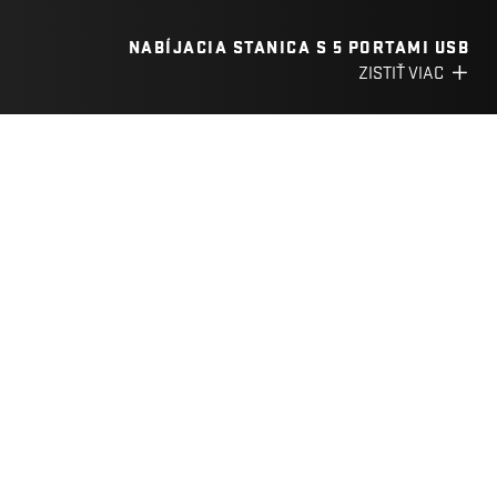
NABÍJACIA STANICA S 5 PORTAMI USB
ZISTIŤ VIAC
FILTER
KATEGÓRIA
YAC 2013BK
USB NABÍJAČKA 2,4 A
Kompaktné rozmery
Viacnásobná ochrana
ZISTIŤ VIAC
YAC 2013WH
USB NABÍJAČKA 2,4 A