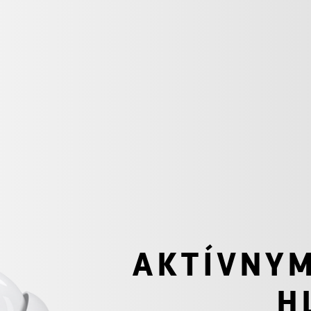
AKTÍVNY
H