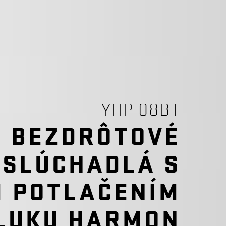
YHP 08BT
BEZDRÔTOVÉ
SLÚCHADLÁ S
M POTLAČENÍM
LUKU HARMON