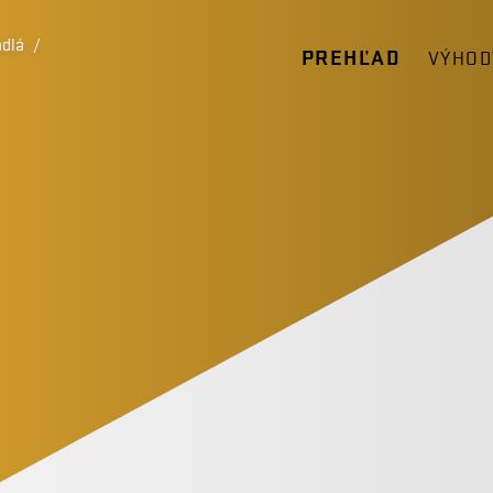
adlá
/
PREHĽAD
VÝHOD