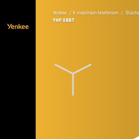
Yenkee
/
K mobilným telefónom
/
Slúch
YHP 08BT