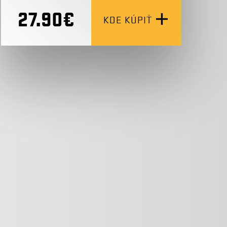
27.90€
KDE KÚPIŤ