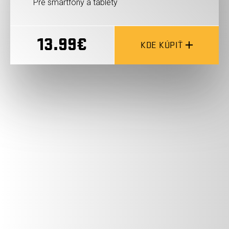
Pre smartfóny a tablety
13.99€
KDE KÚPIŤ