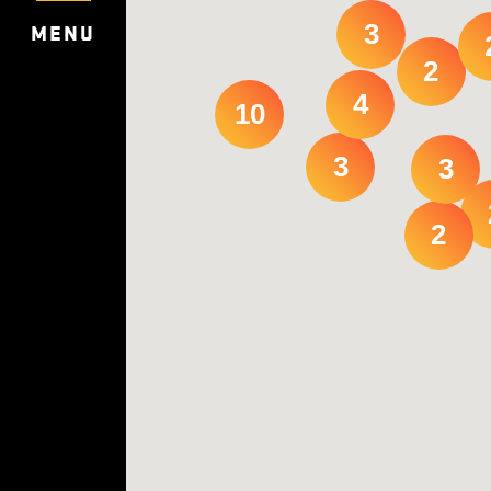
3
MENU
2
4
10
3
3
2