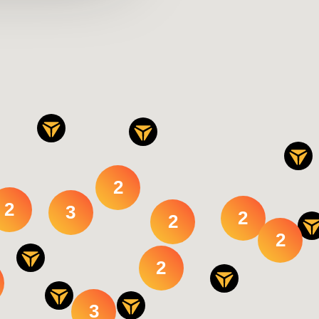
2
2
3
2
2
2
2
3