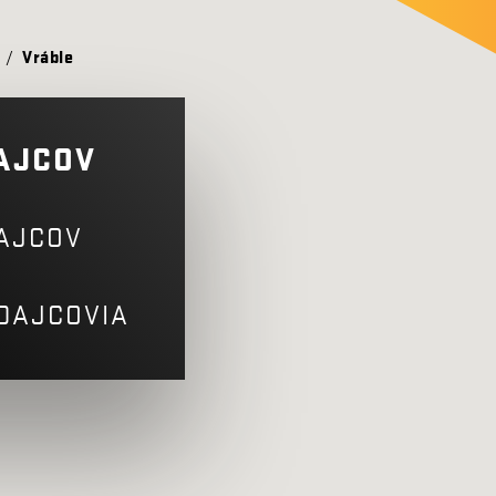
/
Vráble
AJCOV
AJCOV
DAJCOVIA