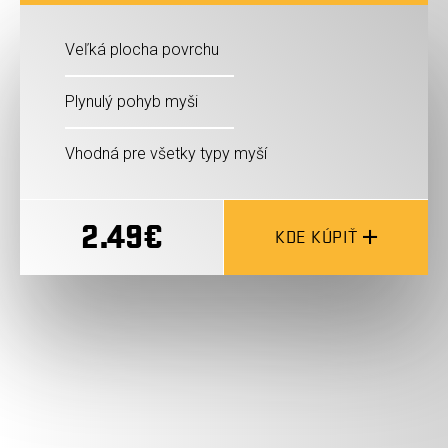
Veľká plocha povrchu
Plynulý pohyb myši
Vhodná pre všetky typy myší
2.49€
KDE KÚPIŤ