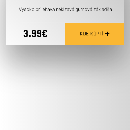
Vysoko priliehavá nekĺzavá gumová základňa
3.99€
KDE KÚPIŤ