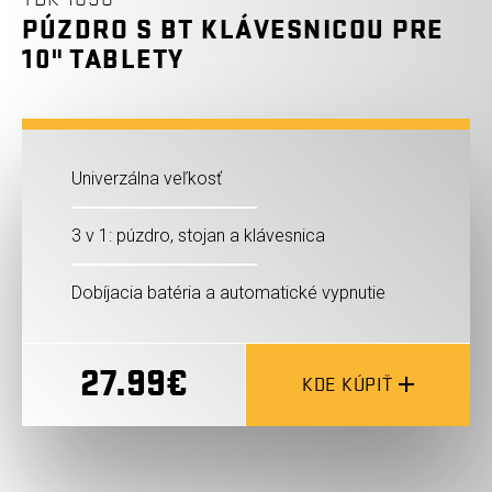
PÚZDRO S BT KLÁVESNICOU PRE
10" TABLETY
Univerzálna veľkosť
3 v 1: púzdro, stojan a klávesnica
Dobíjacia batéria a automatické vypnutie
27.99€
KDE KÚPIŤ