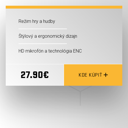
Režim hry a hudby
Štýlový a ergonomický dizajn
HD mikrofón a technológia ENC
27.90€
KDE KÚPIŤ