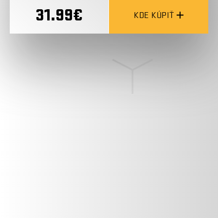
31.99€
KDE KÚPIŤ