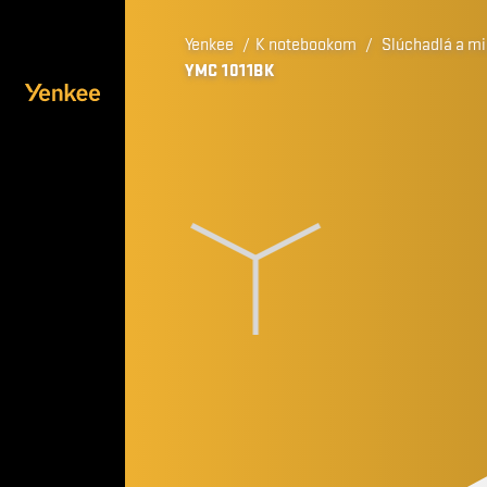
Yenkee
/
K notebookom
/
Slúchadlá a mi
YMC 1011BK