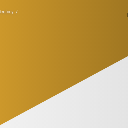
krofóny
/