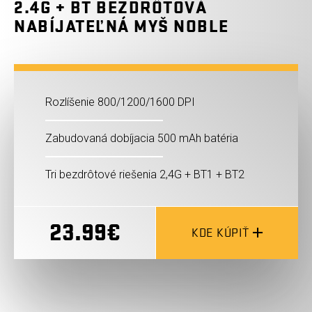
2.4G + BT BEZDRÔTOVÁ
NABÍJATEĽNÁ MYŠ NOBLE
Rozlíšenie 800/1200/1600 DPI
Zabudovaná dobíjacia 500 mAh batéria
Tri bezdrôtové riešenia 2,4G + BT1 + BT2
23.99€
KDE KÚPIŤ