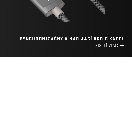
SYNCHRONIZAČNÝ A NABÍJACÍ USB-C KÁBEL
ZISTIŤ VIAC
FILTER
KATEGÓRIA
YCA 202 BSR
STEREO AUDIO AUX KÁBEL
Prvotriedna kvalita
Kovové konektory
ZISTIŤ VIAC