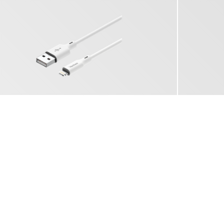
YCU 635 WH SILIC
YNCHRONIZAČNÝ A NABÍJACÍ KÁBEL
USB C - MFI LIGHTNING