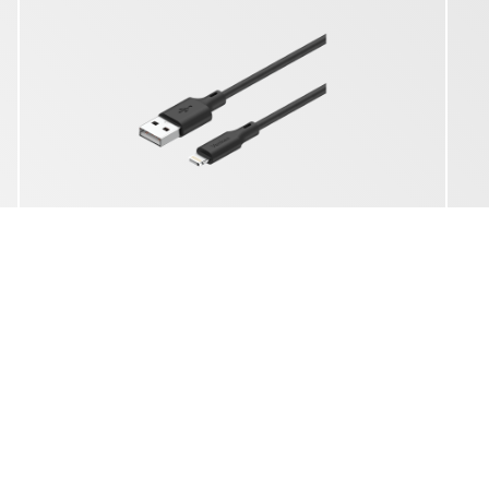
YCU 635 BK SILIC
SYNCHRONIZAČNÝ A NABÍJACÍ KÁBEL
S
USB C - MFI LIGHTNING