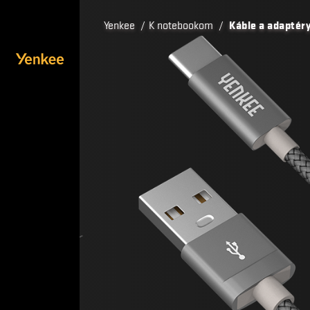
Yenkee
/
K notebookom
/
Káble a adaptér