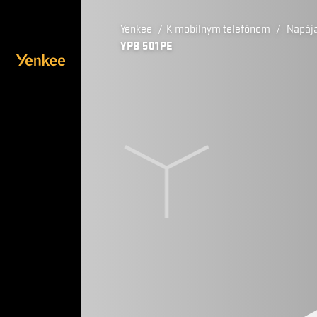
Yenkee
/
K mobilným telefónom
/
Napáj
YPB 501PE