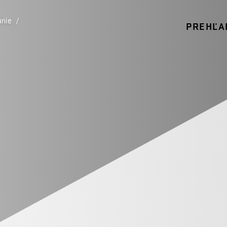
anie
/
PREHĽA