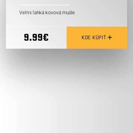
Veľmi ľahká kovová mušle
9.99€
KDE KÚPIŤ