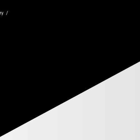
ry
/
PREHĽA