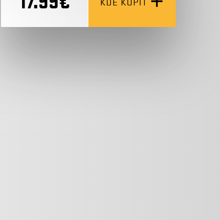
17.99€
KDE KÚPIŤ